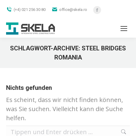
(+4) 021 256 30 80
office@skela.ro
Facebook
page
opens
in
new
SCHLAGWORT-ARCHIVE:
STEEL BRIDGES
window
ROMANIA
Sie befinden sich hier:
Nichts gefunden
Es scheint, dass wir nicht finden können,
was Sie suchen. Vielleicht kann die Suche
helfen.
Search: