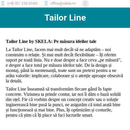
(+4) 021 256 30 80
office@skela.ro
Facebook
page
Tailor Line
opens
in
new
Tailor Line by SKELA: Pe măsura ideilor tale
window
La Tailor Line, facem mai mult decât să ne adaptăm – noi
construim o relație. Și mai mult decât flexibilitate – îți oferim
suport pe toată linia. Nu e doar despre a face ceva „pe măsură”,
e despre a face totul pe măsura ideilor tale. De la design și
montaj, până la mentenanță, toate sunt un pretext pentru a ne
arăta valorile: implicare, colaborare și o atenție aproape obsesivă
la detalii.
Tailor Line înseamnă să transformăm fiecare gând în fapte
concrete. Viziunea ta prinde contur, iar noi îi dăm o bază solidă
din oțel. Fie că vorbim despre un concept creativ sau o soluție
inginerească bine pusă la punct, ne asigurăm că totul arată bine
și funcționează și mai bine. Plus, îți optimizăm și costurile,
pentru că știm că îți place să faci lucrurile smart.