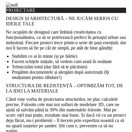
PROIECTARE
DESIGN ȘI ARHITECTURĂ – NE JUCĂM SERIOS CU
IDEILE TALE
Ne ocupăm de designul care îmbină creativitatea cu
funcționalitatea, ca să se potrivească perfect în peisajul urban sau
industrial. Fiecare proiect trece printr-o serie de pași esențiali, dar
noi îi facem să fie pe cât de simpli, pe atât de bine gândiți:
Stabilim ce ai în minte (și pe hârtie)
Facem schițele inițiale, să vedem cum arată în realitate
Tehnicizăm totul (dar fără să te plictisim)
Pregătim documentele și alergăm după autorizații (îți
mulțumim pentru răbdare!)
STRUCTURA DE REZISTENȚĂ – OPTIMIZĂM TOT, DE
LA IDEI LA MATERIALE
Când vine vorba de proiectarea structurilor, ne plac calculele
precise. Folosim cele mai noi softuri de modelare 3D, care ne
ajută să salvăm până la 30% din materialele folosite. Mai pe
scurt: oțel mai puțin, rezultate mai bune. Și dacă vii cu un proiect
deja făcut, nu-i problemă – îl trecem prin expertiza noastră ca să
nu apară surprize pe șantier. Știi cum e, prevenim ca să nu
tratăm.