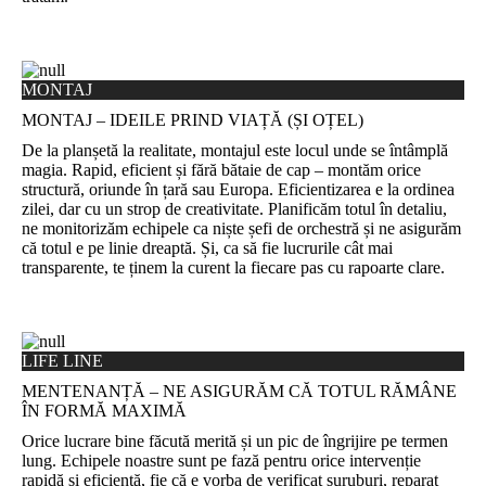
MONTAJ
MONTAJ – IDEILE PRIND VIAȚĂ (ȘI OȚEL)
De la planșetă la realitate, montajul este locul unde se întâmplă
magia. Rapid, eficient și fără bătaie de cap – montăm orice
structură, oriunde în țară sau Europa. Eficientizarea e la ordinea
zilei, dar cu un strop de creativitate. Planificăm totul în detaliu,
ne monitorizăm echipele ca niște șefi de orchestră și ne asigurăm
că totul e pe linie dreaptă. Și, ca să fie lucrurile cât mai
transparente, te ținem la curent la fiecare pas cu rapoarte clare.
LIFE LINE
MENTENANȚĂ – NE ASIGURĂM CĂ TOTUL RĂMÂNE
ÎN FORMĂ MAXIMĂ
Orice lucrare bine făcută merită și un pic de îngrijire pe termen
lung. Echipele noastre sunt pe fază pentru orice intervenție
rapidă și eficientă, fie că e vorba de verificat șuruburi, reparat