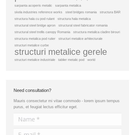
sarpanta acoperis metalic
sarpanta metalica
skela industries reference works
steel bridges romania
structura BAR
structura hala cu pod rulant
structura hala metalica
structural steel bridge apron
structural steel fabricator romania
structural steel trellis canopy Romania
structura metalica cladire birouri
structura metalica pod rutier
structuri metalice arhitecturale
structuri metalice curbe
structuri metalice gerele
structuri metalice industriale
tablier metalic pod
world
Need consultation?
Mauris consectetur mi vitae commodo - lorem ipsum tempus
purus, et feugiat lectus efficitur eget.
Name *
E-mail *