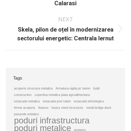
Calarasi
post:
NEXT
Skela, pilon de oțel în modernizarea
Next
sectorului energetic: Centrala Iernut
post:
Tags
acoperis structura metalica
Armatura rigida pt. beton
build
construction
copertina metalica piata agroalimentara
estacada metalica
estacada pod rulant
estacada tehnologica
ferme acoperis
finance
heavy steel structures
metal bridge deck
pasarele metalice
poduri infrastructura
poduri metalice
property