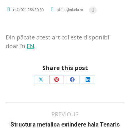
(+4) 021 256 30 80
office@skela.ro
Facebook
page
opens
in
Din păcate acest articol este disponibil
new
doar în
EN
.
window
Share this post
Share
Share
Share
Share
on
on
on
on
X
Pinterest
Facebook
LinkedIn
Post
PREVIOUS
navigation
Structura metalica extindere hala Tenaris
Previous