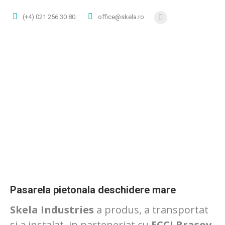
(+4) 021 256 30 80
office@skela.ro
Facebook
page
opens
in
new
window
Pasarela pietonala deschidere mare
Skela Industries
a produs, a transportat
si a instalat, in parteneriat cu
ECCI Brasov
,