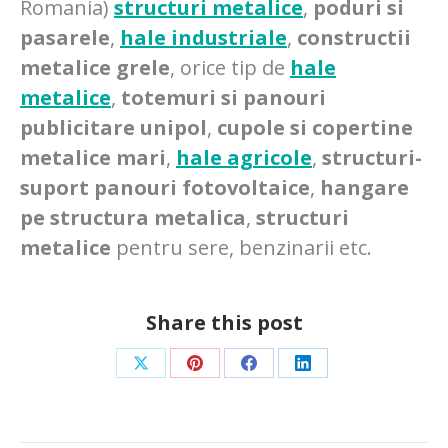
Romania)
structuri metalice
,
poduri si
pasarele
,
hale industriale
,
constructii
metalice grele
, orice tip de
hale
metalice
,
totemuri si panouri
publicitare unipol
,
cupole si copertine
metalice mari
,
hale agricole
,
structuri-
suport panouri fotovoltaice
,
hangare
pe structura metalica
,
structuri
metalice
pentru sere, benzinarii etc.
Share this post
Teilen
Teilen
Teilen
Teilen
auf
auf
auf
auf
X
Pinterest
Facebook
LinkedIn