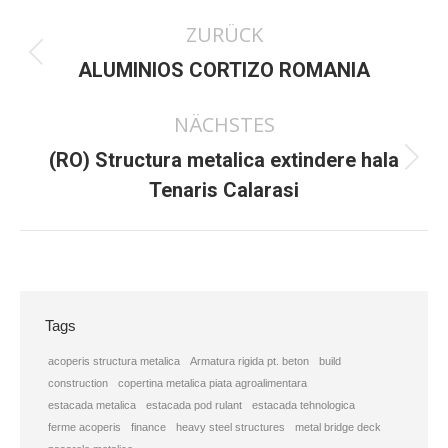
Kommentarnavigation
ZURÜCK
Vorheriger
ALUMINIOS CORTIZO ROMANIA
Beitrag:
NÄCHSTES
(RO) Structura metalica extindere hala
Nächster
Tenaris Calarasi
Beitrag:
Tags
acoperis structura metalica
Armatura rigida pt. beton
build
construction
copertina metalica piata agroalimentara
estacada metalica
estacada pod rulant
estacada tehnologica
ferme acoperis
finance
heavy steel structures
metal bridge deck