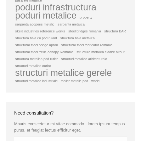
pasarele metalice
poduri infrastructura
poduri metalice
property
sarpanta acoperis metalic
sarpanta metalica
skela industries reference works
steel bridges romania
structura BAR
structura hala cu pod rulant
structura hala metalica
structural steel bridge apron
structural steel fabricator romania
structural steel trellis canopy Romania
structura metalica cladire birouri
structura metalica pod rutier
structuri metalice arhitecturale
structuri metalice curbe
structuri metalice gerele
structuri metalice industriale
tablier metalic pod
world
Need consultation?
Mauris consectetur mi vitae commodo - lorem ipsum tempus
purus, et feugiat lectus efficitur eget.
Name *